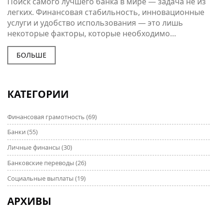
Поиск самого лучшего банка в мире — задача не из
легких. Финансовая стабильность, инновационные
услуги и удобство использования — это лишь
некоторые факторы, которые необходимо
учитывать. Важно понимать, что ‘лучший’ банк для
каждого может означать разное, в зависимости от
БОЛЬШЕ
индивидуальных потребностей и предпочтений. В
статье рассматриваются основные критерии
выбора банка и представлены интересные факты о
КАТЕГОРИИ
лидерствующих учреждениях на мировом рынке.
Финансовая грамотность
(69)
Банки
(55)
Личные финансы
(30)
Банковские переводы
(26)
Социальные выплаты
(19)
АРХИВЫ