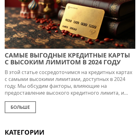
САМЫЕ ВЫГОДНЫЕ КРЕДИТНЫЕ КАРТЫ
С ВЫСОКИМ ЛИМИТОМ В 2024 ГОДУ
В этой статье сосредоточимся на кредитных картах
с самыми высокими лимитами, доступных в 2024
году. Мы обсудим факторы, влияющие на
предоставление высокого кредитного лимита, и
дадим советы по выбору подходящей карты. Также
будет рассмотрено, какие карты наиболее
БОЛЬШЕ
популярны среди клиентов благодаря своим
условиям и бонусам. Полезная информация
поможет вам управлять своими финансами более
КАТЕГОРИИ
эффективно.