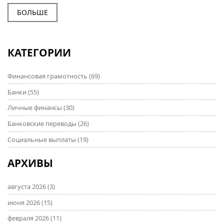
возможные комиссии и необходимые документы
для успешного перевода такой суммы. Также
БОЛЬШЕ
обсуждаются особенности международных
переводов, сроки перевода денег и важные советы
для предотвращения задержек и скрытых расходов.
КАТЕГОРИИ
Содержание будет полезно для всех, кто
сталкивается с необходимостью перевода
Финансовая грамотность
(69)
значительной суммы как в пределах страны, так и за
границу.
Банки
(55)
Личные финансы
(30)
Банковские переводы
(26)
Социальные выплаты
(19)
АРХИВЫ
августа 2026
(3)
июня 2026
(15)
февраля 2026
(11)