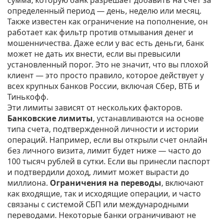
сумма, которую банк разрешает добавить на счет за
определенный период — день, неделю или месяц
.
Также известен как
ограничение на пополнение
, он
работает как фильтр против отмывания денег и
мошенничества. Даже если у вас есть деньги, банк
может не дать их внести, если вы превысили
установленный порог.
Это не значит, что вы плохой
клиент — это просто правило, которое действует у
всех крупных банков России, включая Сбер, ВТБ и
Тинькофф.
Эти лимиты зависят от нескольких факторов.
Банковские лимиты
,
устанавливаются на основе
типа счета, подтвержденной личности и истории
операций
. Например, если вы открыли счет онлайн
без личного визита, лимит будет ниже — часто до
100 тысяч рублей в сутки. Если вы принесли паспорт
и подтвердили доход, лимит может вырасти до
миллиона.
Ограничения на переводы
,
включают
как входящие, так и исходящие операции, и часто
связаны с системой СБП или международными
переводами
. Некоторые банки ограничивают не