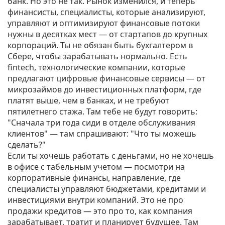
банк. Но это не так. Рынок изменился, и теперь
финансисты
,
специалисты, которые анализируют,
управляют и оптимизируют финансовые потоки
нужны в десятках мест — от стартапов до крупных
корпораций. Ты не обязан быть бухгалтером в
Сбере, чтобы зарабатывать нормально. Есть
fintech
,
технологические компании, которые
предлагают цифровые финансовые сервисы — от
микрозаймов до инвестиционных платформ
, где
платят выше, чем в банках, и не требуют
пятилетнего стажа. Там тебе не будут говорить:
"Сначала три года сиди в отделе обслуживания
клиентов" — там спрашивают: "Что ты можешь
сделать?"
Если ты хочешь работать с деньгами, но не хочешь
в офисе с табельным учетом — посмотри на
корпоративные финансы
,
направление, где
специалисты управляют бюджетами, кредитами и
инвестициями внутри компаний
. Это не про
продажи кредитов — это про то, как компания
зарабатывает, тратит и планирует будущее. Там