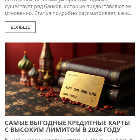
существует ряд банков, которые предоставляют её
мгновенно. Статья подробно рассматривает, какие
банки предлагают наиболее удобные условия для
быстрого получения кредитного лимита. Кроме
БОЛЬШЕ
того, внимание уделено критериям, которые влияют
на процесс одобрения этого лимита.
Рассматриваются как плюсы, так и минусы
предложений, что поможет принимать взвешенные
решения. Приведены полезные советы для
желающих увеличить шансы на одобрение заявки.
САМЫЕ ВЫГОДНЫЕ КРЕДИТНЫЕ КАРТЫ
С ВЫСОКИМ ЛИМИТОМ В 2024 ГОДУ
В этой статье сосредоточимся на кредитных картах