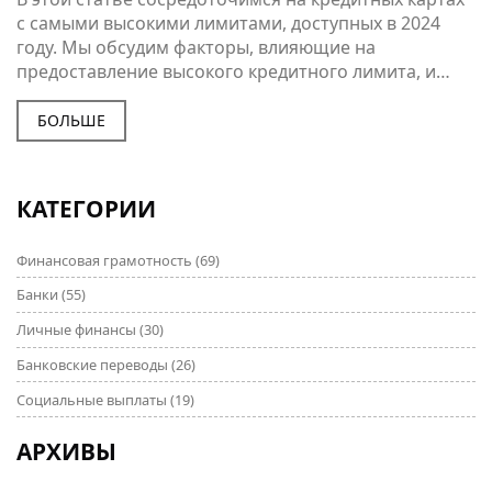
с самыми высокими лимитами, доступных в 2024
году. Мы обсудим факторы, влияющие на
предоставление высокого кредитного лимита, и
дадим советы по выбору подходящей карты. Также
будет рассмотрено, какие карты наиболее
БОЛЬШЕ
популярны среди клиентов благодаря своим
условиям и бонусам. Полезная информация
поможет вам управлять своими финансами более
КАТЕГОРИИ
эффективно.
Финансовая грамотность
(69)
Банки
(55)
Личные финансы
(30)
Банковские переводы
(26)
Социальные выплаты
(19)
АРХИВЫ