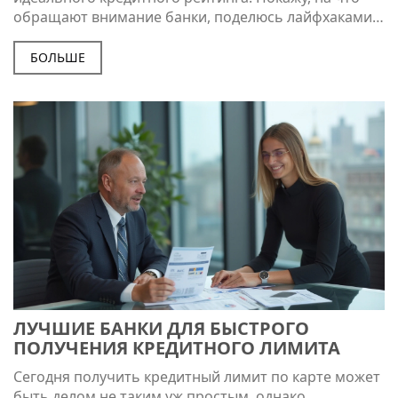
обращают внимание банки, поделюсь лайфхаками и
расскажу об альтернативах для новичков.
Например, расскажу, как справиться без местной
БОЛЬШЕ
кредитной истории и где чаще всего одобряют
заявки. Всё без лишней воды — только конкретика и
свежие советы.
ЛУЧШИЕ БАНКИ ДЛЯ БЫСТРОГО
ПОЛУЧЕНИЯ КРЕДИТНОГО ЛИМИТА
Сегодня получить кредитный лимит по карте может
быть делом не таким уж простым, однако