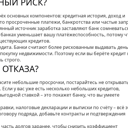
ТНЫЙ РИСК?
ёх основных компонентов: кредитная история, доход и
это просроченные платежи, банкротства или частые зап
янный источник заработка заставляют банк сомневатьс
их банках уменьшает вашу платёжеспособность, потому ч
уществующих кредитов.
едита. Банки считают более рискованным выдавать день
 покупку недвижимости. Поэтому если вы берёте кредит 
ь строго.
 ОТКАЗА?
гасите небольшие просрочки, постарайтесь не открыват
 Если у вас уже есть несколько небольших кредитов,
ыгодной ставкой – это покажет банку, что вы умеете
авки, налоговые декларации и выписки по счёту – всё э
оговору подряда, добавьте контракты и подтверждения
 часть долгов заранее, чтобы снизить коэффициент