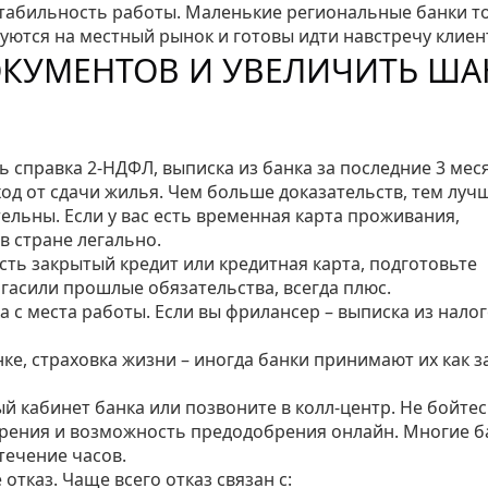
 стабильность работы. Маленькие региональные банки т
ются на местный рынок и готовы идти навстречу клиент
ДОКУМЕНТОВ И УВЕЛИЧИТЬ ША
 справка 2‑НДФЛ, выписка из банка за последние 3 мес
ход от сдачи жилья. Чем больше доказательств, тем луч
льны. Если у вас есть временная карта проживания,
в стране легально.
есть закрытый кредит или кредитная карта, подготовьте
огасили прошлые обязательства, всегда плюс.
 с места работы. Если вы фрилансер – выписка из нало
нке, страховка жизни – иногда банки принимают их как за
ный кабинет банка или позвоните в колл‑центр. Не бойте
трения и возможность предодобрения онлайн. Многие б
течение часов.
отказ. Чаще всего отказ связан с: