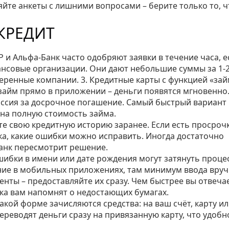
яйте анкеты с лишними вопросами – берите только то, ч
КРЕДИТ
Р и Альфа‑Банк часто одобряют заявки в течение часа, е
ансовые организации. Они дают небольшие суммы за 1‑2
еренные компании. 3. Кредитные карты с функцией «зай
розайм прямо в приложении – деньги появятся мгновенно
миссия за досрочное погашение. Самый быстрый вариант
 на полную стоимость займа.
е свою кредитную историю заранее. Если есть просрочк
ка, какие ошибки можно исправить. Иногда достаточно
банк пересмотрит решение.
шибки в имени или дате рождения могут затянуть проце
ние в мобильных приложениях, там минимум ввода вруч
нты – предоставляйте их сразу. Чем быстрее вы отвечае
ока вам напомнят о недостающих бумагах.
акой форме зачисляются средства: на ваш счёт, карту и
еводят деньги сразу на привязанную карту, что удобно