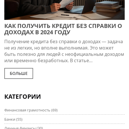
КАК ПОЛУЧИТЬ КРЕДИТ БЕЗ СПРАВКИ О
ДОХОДАХ В 2024 ГОДУ
Получение кредита без справки о доходах — задача
не из легких, но вполне выполнимая. Это может
быть полезно для людей с неофициальным доходом
или временно безработных. В статье
рассматриваются различные виды кредитов и
займов, которые банки и МФО готовы предоставить
БОЛЬШЕ
без подтверждения дохода. Мы также разберём
критерии, по которым вы сможете претендовать на
такие займы и что можно сделать для улучшения
КАТЕГОРИИ
шансов на одобрение.
Финансовая грамотность
(69)
Банки
(55)
Личные финансы
(30)