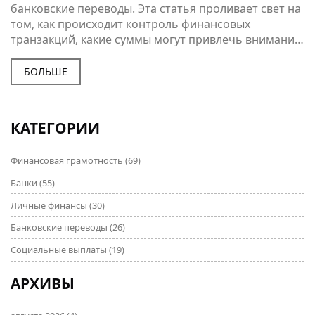
банковские переводы. Эта статья проливает свет на
том, как происходит контроль финансовых
транзакций, какие суммы могут привлечь внимание
налоговых органов, и на что нужно обратить
внимание при переводе денег. В эпоху цифровых
БОЛЬШЕ
финансовых операций важно понимать, как
защитить свою личную информацию и деньги.
Здесь вы найдете практические советы и
КАТЕГОРИИ
интересные факты о финансовой безопасности.
Финансовая грамотность
(69)
Банки
(55)
Личные финансы
(30)
Банковские переводы
(26)
Социальные выплаты
(19)
АРХИВЫ