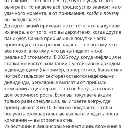
что акции — это лотерея, где нужно угадать, кто
выиграет. Но на деле всё проще: успех зависит не от
удачного момента, а от понимания,
когда
и
почему
вы вкладываете.
Доход от акций приходит не от того, что вы купили
их вчера, а от того, что вы держите их, когда другие
паникуют. Самые прибыльные покупки часто
происходят, когда рынок падает — не потому, что
всё плохо, а потому, что цены падают ниже
реальной стоимости. В 2025 году, когда инфляция и
ставки меняются, компании с устойчивым доходом
и дивидендами (например, в энергетике, банках или
потребительском секторе) остаются надёжными.
дивиденды
,
регулярные выплаты от прибыли
компании акционерам
— это не бонус, а основа
долгосрочного роста. Если вы покупаете акции
только ради спекуляции, вы играете в игру, где
проигрывают 8 из 10. Если вы покупаете, чтобы
получать ежеквартальные выплаты и ждать роста
компании — вы строите актив.
Инвестиции в
финансовые инвестиции
,
вложения в