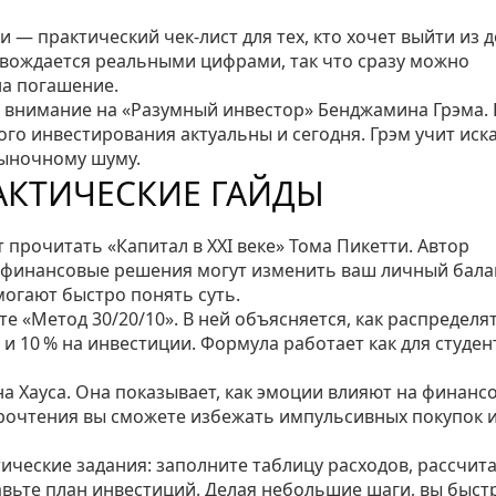
и — практический чек‑лист для тех, кто хочет выйти из 
овождается реальными цифрами, так что сразу можно
на погашение.
е внимание на «Разумный инвестор» Бенджамина Грэма. 
ого инвестирования актуальны и сегодня. Грэм учит иск
рыночному шуму.
АКТИЧЕСКИЕ ГАЙДЫ
прочитать «Капитал в XXI веке» Тома Пикетти. Автор
ие финансовые решения могут изменить ваш личный бала
могают быстро понять суть.
е «Метод 30/20/10». В ней объясняется, как распределя
 и 10 % на инвестиции. Формула работает как для студент
а Хауса. Она показывает, как эмоции влияют на финанс
прочтения вы сможете избежать импульсивных покупок 
тические задания: заполните таблицу расходов, рассчит
авьте план инвестиций. Делая небольшие шаги, вы быст