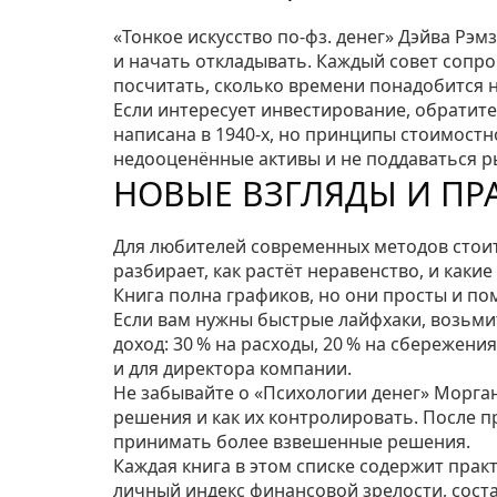
«Тонкое искусство по‑фз. денег» Дэйва Рэмз
и начать откладывать. Каждый совет сопр
посчитать, сколько времени понадобится 
Если интересует инвестирование, обратит
написана в 1940‑х, но принципы стоимостн
недооценённые активы и не поддаваться 
НОВЫЕ ВЗГЛЯДЫ И ПР
Для любителей современных методов стоит 
разбирает, как растёт неравенство, и как
Книга полна графиков, но они просты и по
Если вам нужны быстрые лайфхаки, возьмит
доход: 30 % на расходы, 20 % на сбережения
и для директора компании.
Не забывайте о «Психологии денег» Морган
решения и как их контролировать. После 
принимать более взвешенные решения.
Каждая книга в этом списке содержит прак
личный индекс финансовой зрелости, сост