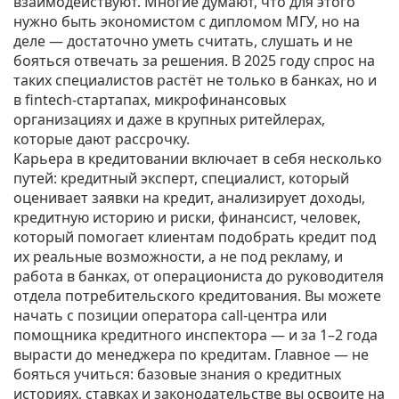
взаимодействуют.
Многие думают, что для этого
нужно быть экономистом с дипломом МГУ, но на
деле — достаточно уметь считать, слушать и не
бояться отвечать за решения. В 2025 году спрос на
таких специалистов растёт не только в банках, но и
в fintech-стартапах, микрофинансовых
организациях и даже в крупных ритейлерах,
которые дают рассрочку.
Карьера в кредитовании включает в себя несколько
путей:
кредитный эксперт
,
специалист, который
оценивает заявки на кредит, анализирует доходы,
кредитную историю и риски
,
финансист
,
человек,
который помогает клиентам подобрать кредит под
их реальные возможности, а не под рекламу
, и
работа в банках
,
от операциониста до руководителя
отдела потребительского кредитования
. Вы можете
начать с позиции оператора call-центра или
помощника кредитного инспектора — и за 1–2 года
вырасти до менеджера по кредитам. Главное — не
бояться учиться: базовые знания о кредитных
историях, ставках и законодательстве вы освоите на