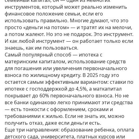
семейный капитал
, он — один из немногих
инструментов, который может реально изменить
финансовое положение семьи, если его
использовать правильно.
Многие думают, что это
просто «деньги на потом» — и тратят их на мелочи,
а потом жалеют. Но это не подарок. Это инструмент.
И как любой инструмент — он работает только если
знаешь, как им пользоваться.
Самый популярный способ —
ипотека с
материнским капиталом
,
использование средств
для погашения или увеличения первоначального
взноса по жилищному кредиту
. В 2025 году это
остается самым эффективным вариантом: ставки по
ипотеке с господдержкой до 4,5%, а маткапитал
покрывает до 60% первоначального взноса. Но не
все банки одинаково легко принимают эти средства
— есть тонкости с оформлением, сроками и
требованиями к жилью. Если не знать их, можно
получить отказ, даже если деньги есть.
Еще три направления:
образование ребенка
,
оплата
детского сада, университета, платных курсов или