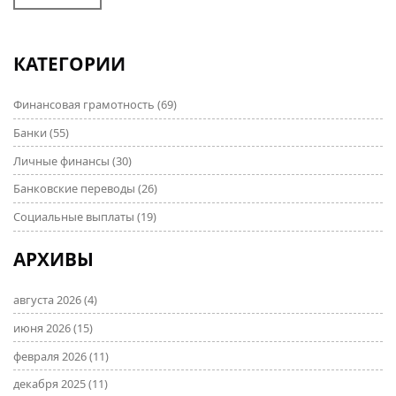
финансовых операций важно понимать, как
защитить свою личную информацию и деньги.
Здесь вы найдете практические советы и
КАТЕГОРИИ
интересные факты о финансовой безопасности.
Финансовая грамотность
(69)
Банки
(55)
Личные финансы
(30)
Банковские переводы
(26)
Социальные выплаты
(19)
АРХИВЫ
августа 2026
(4)
июня 2026
(15)
февраля 2026
(11)
декабря 2025
(11)