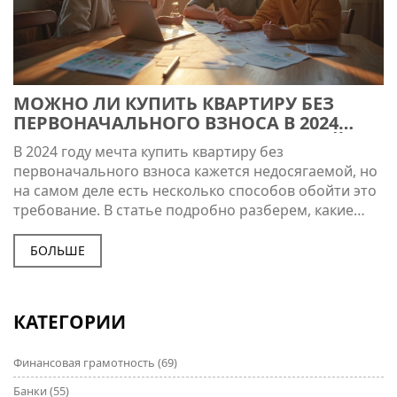
МОЖНО ЛИ КУПИТЬ КВАРТИРУ БЕЗ
ПЕРВОНАЧАЛЬНОГО ВЗНОСА В 2024
ГОДУ: ИПОТЕКА С ГОСПОДДЕРЖКОЙ
В 2024 году мечта купить квартиру без
первоначального взноса кажется недосягаемой, но
на самом деле есть несколько способов обойти это
требование. В статье подробно разберем, какие
существуют программы господдержки, реальные
лайфхаки и тонкости оформления ипотеки.
БОЛЬШЕ
Расскажем о рисках, которые важно учесть, и о том,
к каким документам стоит заранее подготовиться.
Если вы хотите улучшить свои жилищные условия,
КАТЕГОРИИ
но не накопили на первый взнос, здесь найдете
простые и эффективные советы.
Финансовая грамотность
(69)
Банки
(55)