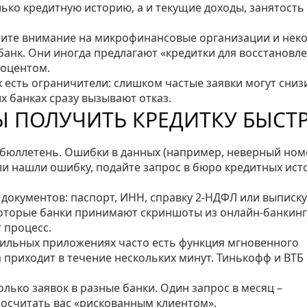
ько кредитную историю, а и текущие доходы, занятость
ратите внимание на микрофинансовые организации и нек
анк. Они иногда предлагают «кредитки для восстановл
роцентом.
х есть ограничители: слишком частые заявки могут сниз
х банках сразу вызывают отказ.
 ПОЛУЧИТЬ КРЕДИТКУ БЫСТ
 бюллетень. Ошибки в данных (например, неверный ном
сли нашли ошибку, подайте запрос в бюро кредитных ист
документов: паспорт, ИНН, справку 2‑НДФЛ или выписку
екоторые банки принимают скриншоты из онлайн‑банкин
 процесс.
обильных приложениях часто есть функция мгновенного
а приходит в течение нескольких минут. Тинькофф и ВТБ
олько заявок в разные банки. Один запрос в месяц –
осчитать вас «рискованным клиентом».