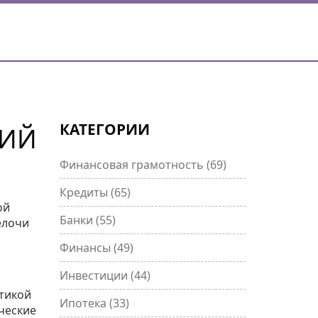
КАТЕГОРИИ
КИЙ
Финансовая грамотность
(69)
Кредиты
(65)
ой
Банки
(55)
елочи
Финансы
(49)
Инвестиции
(44)
итикой
Ипотека
(33)
ческие