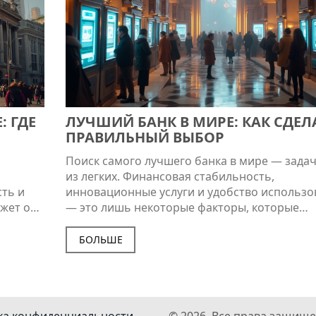
 ГДЕ
ЛУЧШИЙ БАНК В МИРЕ: КАК СДЕЛ
ПРАВИЛЬНЫЙ ВЫБОР
Поиск самого лучшего банка в мире — задач
из легких. Финансовая стабильность,
ть и
инновационные услуги и удобство использо
ажет о
— это лишь некоторые факторы, которые
 что
необходимо учитывать. Важно понимать, чт
найте,
‘лучший’ банк для каждого может означать р
БОЛЬШЕ
ковских
в зависимости от индивидуальных потребно
ния.
предпочтений. В статье рассматриваются
основные критерии выбора банка и предст
интересные факты о лидерствующих учрежд
ка конфиденциальности
© 2026. Все права защище
на мировом рынке.