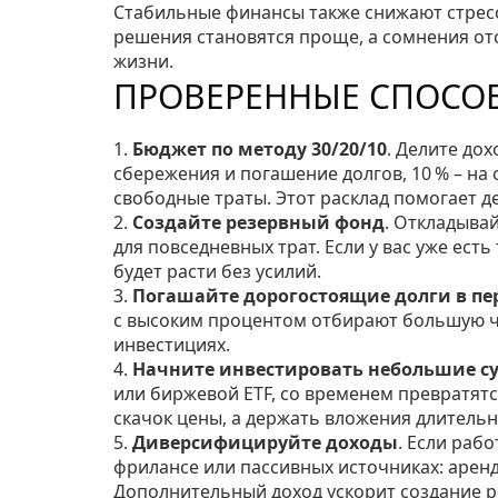
Стабильные финансы также снижают стресс.
решения становятся проще, а сомнения от
жизни.
ПРОВЕРЕННЫЕ СПОСО
1.
Бюджет по методу 30/20/10
. Делите дох
сбережения и погашение долгов, 10 % – на
свободные траты. Этот расклад помогает 
2.
Создайте резервный фонд
. Откладыва
для повседневных трат. Если у вас уже есть
будет расти без усилий.
3.
Погашайте дорогостоящие долги в пе
с высоким процентом отбирают большую час
инвестициях.
4.
Начните инвестировать небольшие 
или биржевой ETF, со временем превратятс
скачок цены, а держать вложения длительн
5.
Диверсифицируйте доходы
. Если раб
фрилансе или пассивных источниках: аренд
Дополнительный доход ускорит создание р