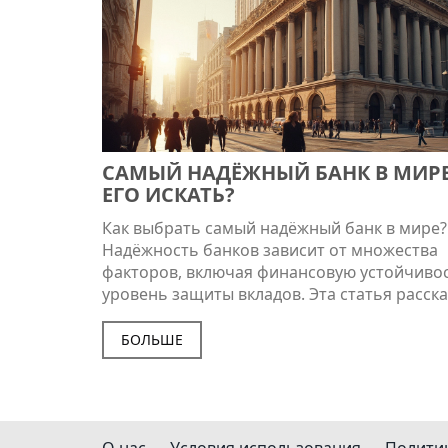
САМЫЙ НАДЁЖНЫЙ БАНК В МИРЕ:
ЕГО ИСКАТЬ?
Как выбрать самый надёжный банк в мире?
Надёжность банков зависит от множества
факторов, включая финансовую устойчивос
уровень защиты вкладов. Эта статья расск
важных аспектах выбора надёжного банка,
поможет вам сделать уверенный выбор. Уз
БОЛЬШЕ
на что обратить внимание при оценке бан
предложений и как защитить свои сбереже
О нас
Условия использования
Полити