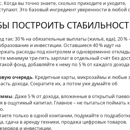
 Когда вы точно знаете, сколько приходите и уходите,
ступают. Это базовый ингредиент уверенности в любой 
БЫ ПОСТРОИТЬ СТАБИЛЬНОСТ
од так: 30 % на обязательные выплаты (жильё, еда), 20 % 
 образование и инвестиции. Оставшиеся 40 % идут на
держать расходы под контролем и одновременно отклады
йте минимум три‑пять зарплат в отдельный счёт без дос
 такой фонд, добавляйте к нему по 5 % от каждого дохода
рвую очередь
. Кредитные карты, микрозаймы и любые
ть дохода. Сократите их, а потом уже думайте об
суммы
. Даже 5 % от дохода, вложенные в открытый паев
я в ощутимый капитал. Главное – не пытаться поймать 
о.
отаете только в одной компании, подумайте о подработке
а, сдача в аренду техники, продажа цифровых товаров.
езервов и инвестиции.