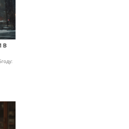
 В
году: