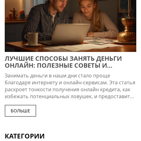
ЛУЧШИЕ СПОСОБЫ ЗАНЯТЬ ДЕНЬГИ
ОНЛАЙН: ПОЛЕЗНЫЕ СОВЕТЫ И
СЕКРЕТЫ
Занимать деньги в наши дни стало проще
благодаря интернету и онлайн-сервисам. Эта статья
раскроет тонкости получения онлайн кредита, как
избежать потенциальных ловушек, и предоставить
полезные советы для успешного оформления
займа. Разберём плюсы и минусы различных
БОЛЬШЕ
онлайн-сервисов, и как найти самый подходящий
вариант. Также обсудим, как оценить свою
финансовую надёжность перед получением заёма.
КАТЕГОРИИ
Узнайте всё необходимое для безопасного и