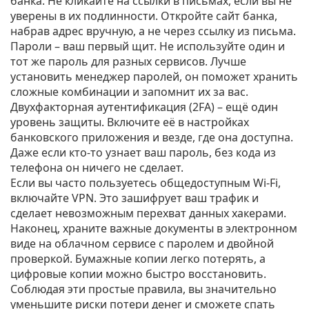
банка. Не кликайте на ссылки в письмах, если вы не
уверены в их подлинности. Откройте сайт банка,
набрав адрес вручную, а не через ссылку из письма.
Пароли – ваш первый щит. Не используйте один и
тот же пароль для разных сервисов. Лучше
установить менеджер паролей, он поможет хранить
сложные комбинации и запомнит их за вас.
Двухфакторная аутентификация (2FA) – ещё один
уровень защиты. Включите её в настройках
банковского приложения и везде, где она доступна.
Даже если кто‑то узнает ваш пароль, без кода из
телефона он ничего не сделает.
Если вы часто пользуетесь общедоступным Wi‑Fi,
включайте VPN. Это зашифрует ваш трафик и
сделает невозможным перехват данных хакерами.
Наконец, храните важные документы в электронном
виде на облачном сервисе с паролем и двойной
проверкой. Бумажные копии легко потерять, а
цифровые копии можно быстро восстановить.
Соблюдая эти простые правила, вы значительно
уменьшите риски потери денег и сможете спать