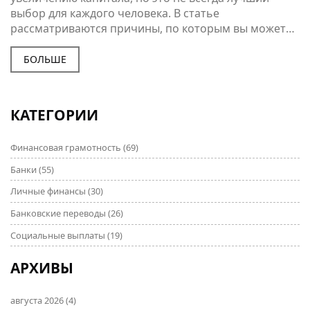
выбор для каждого человека. В статье
рассматриваются причины, по которым вы можете
задуматься об отказе от инвестирования, включая
сложность рынка, возможные риски и неочевидные
БОЛЬШЕ
затраты. Возможности заработка от инвестиций
имеют обратную сторону в виде потерь, стрессовых
ситуаций и требуемого времени для изучения. Это
КАТЕГОРИИ
статья предлагает взглянуть на инвестиции с другой
стороны, чтобы вы могли делать более осознанные
Финансовая грамотность
(69)
финансовые решения.
Банки
(55)
Личные финансы
(30)
Банковские переводы
(26)
Социальные выплаты
(19)
АРХИВЫ
августа 2026
(4)