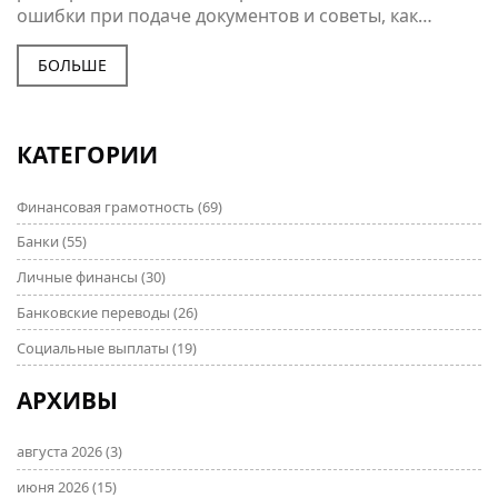
ошибки при подаче документов и советы, как
избежать отказа. Понятным языком раскрываются
нюансы оформления и есть рекомендации для
БОЛЬШЕ
разных ситуаций. Приведены конкретные примеры
из практики, чтобы читатель мог узнать себя и не
допустить чужих ошибок.
КАТЕГОРИИ
Финансовая грамотность
(69)
Банки
(55)
Личные финансы
(30)
Банковские переводы
(26)
Социальные выплаты
(19)
АРХИВЫ
августа 2026
(3)
июня 2026
(15)