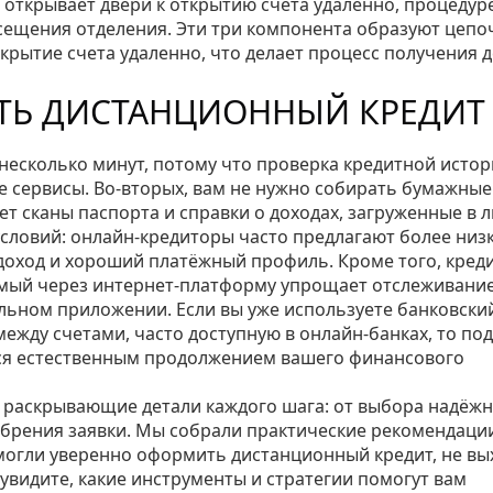
, открывает двери к
открытию счета удаленно
,
процедур
осещения отделения
. Эти три компонента образуют цепоч
рытие счета удаленно, что делает процесс получения д
ТЬ ДИСТАНЦИОННЫЙ КРЕДИТ
 несколько минут, потому что проверка кредитной исто
 сервисы. Во-вторых, вам не нужно собирать бумажные
т сканы паспорта и справки о доходах, загруженные в 
условий: онлайн‑кредиторы часто предлагают более низ
 доход и хороший платёжный профиль. Кроме того,
кред
мый через интернет‑платформу
упрощает отслеживани
ильном приложении. Если вы уже используете
банковски
ежду счетами, часто доступную в онлайн‑банках
, то по
тся естественным продолжением вашего финансового
, раскрывающие детали каждого шага: от выбора надёж
обрения заявки. Мы собрали практические рекомендаци
могли уверенно оформить дистанционный кредит, не вы
 увидите, какие инструменты и стратегии помогут вам