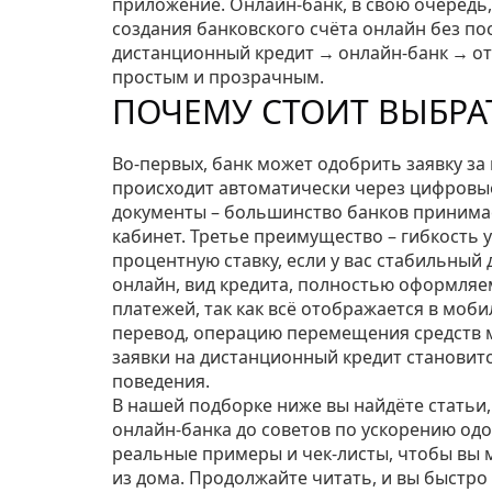
приложение
. Онлайн‑банк, в свою очередь
создания банковского счёта онлайн без п
дистанционный кредит → онлайн‑банк → отк
простым и прозрачным.
ПОЧЕМУ СТОИТ ВЫБРА
Во-первых, банк может одобрить заявку за
происходит автоматически через цифровые
документы – большинство банков принимае
кабинет. Третье преимущество – гибкость 
процентную ставку, если у вас стабильный
онлайн
,
вид кредита, полностью оформляе
платежей, так как всё отображается в моб
перевод
,
операцию перемещения средств м
заявки на дистанционный кредит станови
поведения.
В нашей подборке ниже вы найдёте статьи
онлайн‑банка до советов по ускорению од
реальные примеры и чек‑листы, чтобы вы 
из дома. Продолжайте читать, и вы быстро