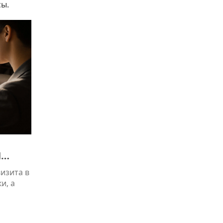
сы.
И
изита в
и, а