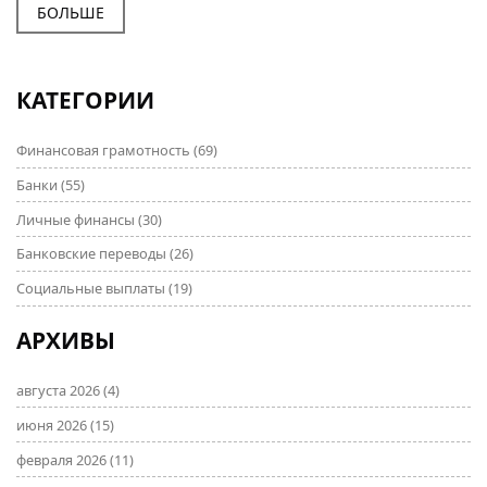
условия они предлагают и на что следует обратить
БОЛЬШЕ
внимание. Это поможет выбрать подходящий
вариант с минимальными затратами времени и
усилий.
КАТЕГОРИИ
Финансовая грамотность
(69)
Банки
(55)
Личные финансы
(30)
Банковские переводы
(26)
Социальные выплаты
(19)
АРХИВЫ
августа 2026
(4)
июня 2026
(15)
февраля 2026
(11)