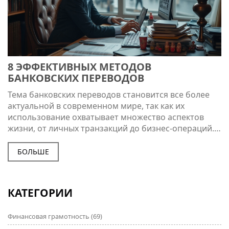
8 ЭФФЕКТИВНЫХ МЕТОДОВ
БАНКОВСКИХ ПЕРЕВОДОВ
Тема банковских переводов становится все более
актуальной в современном мире, так как их
использование охватывает множество аспектов
жизни, от личных транзакций до бизнес-операций. В
статье описываются различные методы банковских
переводов, включая их преимущества и недостатки.
БОЛЬШЕ
Рассматриваются вопросы безопасности, скорости
и простоты проведения операций, а также
особенности, которые следует учитывать при
КАТЕГОРИИ
выборе подходящего метода перевода. Будут
освещены основные ошибки, которых следует
Финансовая грамотность
(69)
избегать, чтобы минимизировать риски при работе