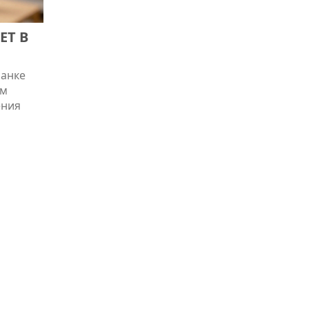
ЕТ В
банке
ем
ения