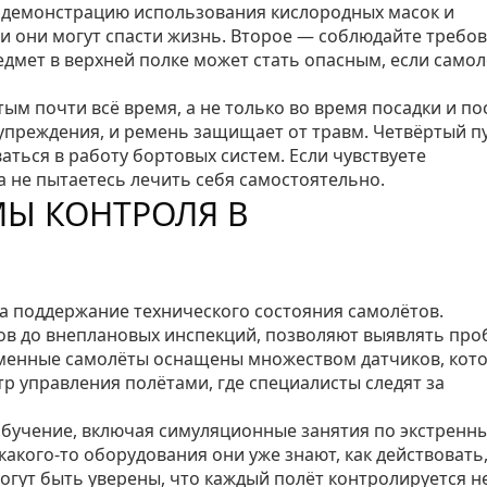
е демонстрацию использования кислородных масок и
ии они могут спасти жизнь. Второе — соблюдайте требо
дмет в верхней полке может стать опасным, если самол
ым почти всё время, а не только во время посадки и по
дупреждения, и ремень защищает от травм. Четвёртый п
аться в работу бортовых систем. Если чувствуете
а не пытаетесь лечить себя самостоятельно.
МЫ КОНТРОЛЯ В
а поддержание технического состояния самолётов.
ов до внеплановых инспекций, позволяют выявлять пр
ременные самолёты оснащены множеством датчиков, кот
р управления полётами, где специалисты следят за
обучение, включая симуляционные занятия по экстренн
 какого‑то оборудования они уже знают, как действовать
гут быть уверены, что каждый полёт контролируется н