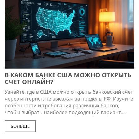
В КАКОМ БАНКЕ США МОЖНО ОТКРЫТЬ
СЧЕТ ОНЛАЙН?
Узнайте, где в США можно открыть банковский счет
через интернет, не выезжая за пределы РФ. Изучите
особенности и требования различных банков,
чтобы выбрать наиболее подходящий вариант.
Обзор удобных онлайн-сервисов, которые помогут
сэкономить время и избежать бюрократических
БОЛЬШЕ
задержек. Советы по безопасности и экономии при