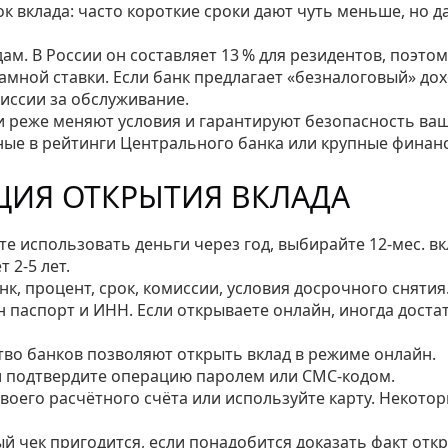
ок вклада: часто короткие сроки дают чуть меньше, но д
ам. В России он составляет 13 % для резидентов, поэтом
амной ставки. Если банк предлагает «безналоговый» дох
миссии за обслуживание.
и реже меняют условия и гарантируют безопасность ва
ные в рейтинги Центрального банка или крупные финан
ЦИЯ ОТКРЫТИЯ ВКЛАДА
е использовать деньги через год, выбирайте 12‑мес. вк
 2‑5 лет.
нк, процент, срок, комиссии, условия досрочного снятия
паспорт и ИНН. Если открываете онлайн, иногда доста
о банков позволяют открыть вклад в режиме онлайн.
и подтвердите операцию паролем или СМС‑кодом.
воего расчётного счёта или используйте карту. Некото
й чек пригодится, если понадобится доказать факт отк