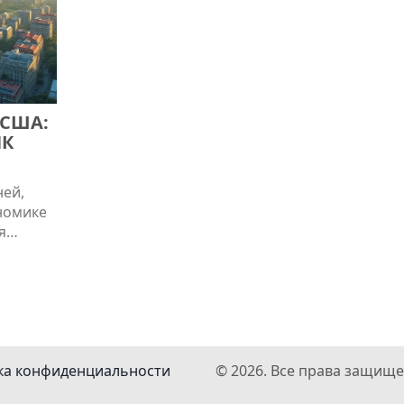
 США:
НК
ней,
ономике
я
местные
ка в
выбрать
ка конфиденциальности
© 2026. Все права защище