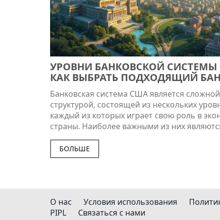
УРОВНИ БАНКОВСКОЙ СИСТЕМЫ
КАК ВЫБРАТЬ ПОДХОДЯЩИЙ БА
Банковская система США является сложной
структурой, состоящей из нескольких уров
каждый из которых играет свою роль в эк
страны. Наиболее важными из них являютс
центральный банк, региональные банки и 
учреждения. В статье рассматриваются
БОЛЬШЕ
особенности каждого из уровней и даются
рекомендации по выбору подходящего бан
зависимости от ваших нужд. Узнайте, как 
лучший банк для ваших финансовых нужд.
О нас
Условия использования
Полити
PIPL
Связаться с нами