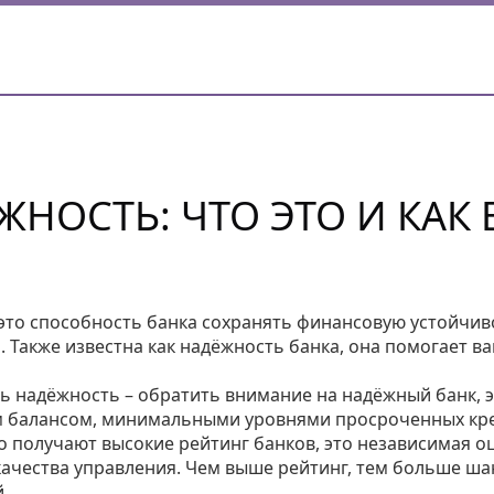
НОСТЬ: ЧТО ЭТО И КАК 
это способность банка сохранять финансовую устойчив
и
. Также известна как
надёжность банка
, она помогает в
ь надёжность – обратить внимание на
надёжный банк
,
м балансом, минимальными уровнями просроченных кр
но получают высокие
рейтинг банков
,
это независимая о
качества управления
. Чем выше рейтинг, тем больше ша
.