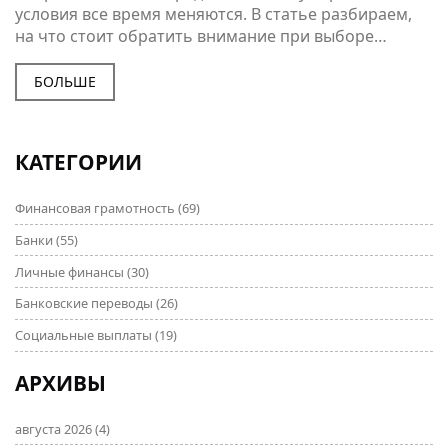
условия все время меняются. В статье разбираем,
на что стоит обратить внимание при выборе
депозита, какие ставки актуальны в июне 2025, и где
пенсионерам дают бонусные условия. Расскажем о
БОЛЬШЕ
скрытых подводных камнях, поделимся советами по
безопасности, а также приведём удобные
сравнения и лайфхаки для максимальной выгоды.
КАТЕГОРИИ
Все написано простым языком, без сложных
терминов.
Финансовая грамотность
(69)
Банки
(55)
Личные финансы
(30)
Банковские переводы
(26)
Социальные выплаты
(19)
АРХИВЫ
августа 2026
(4)