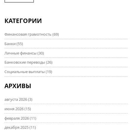
доступные условия. Мы обсудим, необходимы ли
визы или грин-карты для получения займа и как
кредитная история в России может повлиять на
КАТЕГОРИИ
одобрение. Прочтите, чтобы узнать о шансах на
успех и скрытых подводных камнях.
Финансовая грамотность
(69)
Банки
(55)
Личные финансы
(30)
Банковские переводы
(26)
Социальные выплаты
(19)
АРХИВЫ
августа 2026
(3)
июня 2026
(15)
февраля 2026
(11)
декабря 2025
(11)