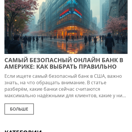
САМЫЙ БЕЗОПАСНЫЙ ОНЛАЙН БАНК В
АМЕРИКЕ: КАК ВЫБРАТЬ ПРАВИЛЬНО
Если ищете самый безопасный банк в США, важно
знать, на что обращать внимание. В статье
разберём, какие банки сейчас считаются
максимально надёжными для клиентов, какие у них
есть гарантии и почему безопасность электронных
сервисов — не пустой звук. Узнаете о страховке
БОЛЬШЕ
депозитов, основных киберрисках и способах их
избежать. Приведём свежие советы для новых и
опытных пользователей онлайн-банкинга. Всё на