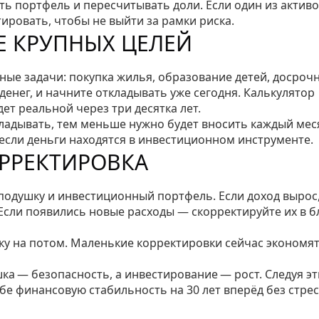
ять портфель и пересчитывать доли. Если один из актив
ировать, чтобы не выйти за рамки риска.
Е КРУПНЫХ ЦЕЛЕЙ
пные задачи: покупка жилья, образование детей, досроч
денег, и начните откладывать уже сегодня. Калькулятор
ет реальной через три десятка лет.
кладывать, тем меньше нужно будет вносить каждый мес
если деньги находятся в инвестиционном инструменте.
ОРРЕКТИРОВКА
 подушку и инвестиционный портфель. Если доход вырос
Если появились новые расходы — скорректируйте их в б
ку на потом. Маленькие корректировки сейчас экономя
ушка — безопасность, а инвестирование — рост. Следуя э
е финансовую стабильность на 30 лет вперёд без стрес