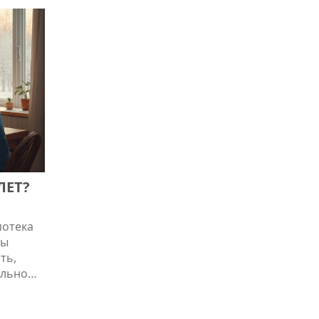
ЛЕТ?
потека
Мы
ть,
ильно
плюсы и
м советы