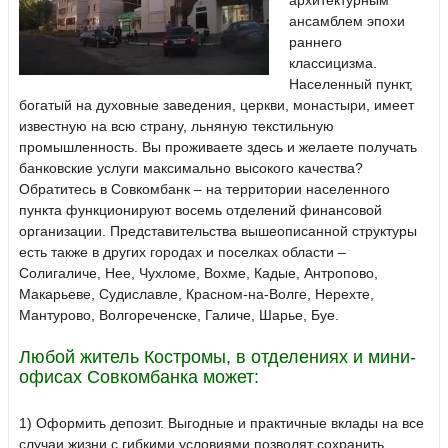
архитектурным
ансамблем эпохи
раннего
классицизма.
Населенный пункт,
богатый на духовные заведения, церкви, монастыри, имеет
известную на всю страну, льняную текстильную
промышленность. Вы проживаете здесь и желаете получать
банковские услуги максимально высокого качества?
Обратитесь в Совкомбанк – на территории населенного
пункта функционируют восемь отделений финансовой
организации. Представительства вышеописанной структуры
есть также в других городах и поселках области –
Солигаличе, Нее, Чухломе, Вохме, Кадые, Антропово,
Макарьеве, Судиславле, Красном-на-Волге, Нерехте,
Мантурово, Волгореченске, Галиче, Шарье, Буе.
Любой житель Костромы, в отделениях и мини-
офисах Совкомбанка может:
1) Оформить депозит. Выгодные и практичные вклады на все
случаи жизни с гибкими условиями позволят сохранить