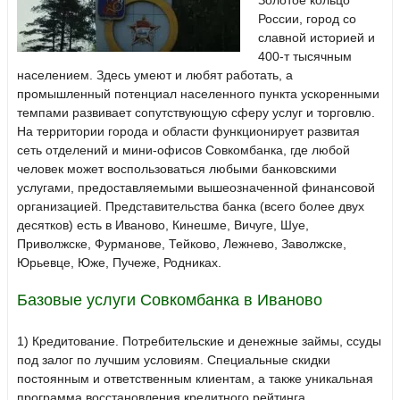
Золотое кольцо
России, город со
славной историей и
400-т тысячным
населением. Здесь умеют и любят работать, а
промышленный потенциал населенного пункта ускоренными
темпами развивает сопутствующую сферу услуг и торговлю.
На территории города и области функционирует развитая
сеть отделений и мини-офисов Совкомбанка, где любой
человек может воспользоваться любыми банковскими
услугами, предоставляемыми вышеозначенной финансовой
организацией. Представительства банка (всего более двух
десятков) есть в Иваново, Кинешме, Вичуге, Шуе,
Приволжске, Фурманове, Тейково, Лежнево, Заволжске,
Юрьевце, Юже, Пучеже, Родниках.
Базовые услуги Совкомбанка в Иваново
1) Кредитование. Потребительские и денежные займы, ссуды
под залог по лучшим условиям. Специальные скидки
постоянным и ответственным клиентам, а также уникальная
программа восстановления кредитного рейтинга.