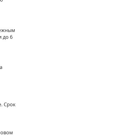
ежным
 до 6
а
. Срок
совом