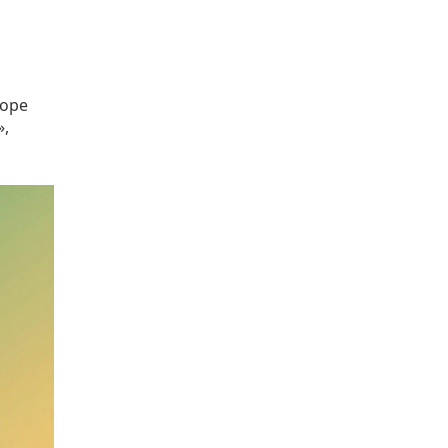
торе
»,