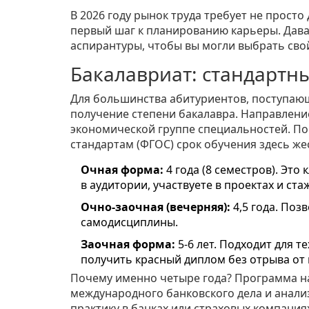
В 2026 году рынок труда требует не прост
первый шаг к планированию карьеры. Дава
аспирантуры, чтобы вы могли выбрать сво
Бакалавриат: стандартный
Для большинства абитуриентов, поступающ
получение степени бакалавра. Направлен
экономической группе специальностей. П
стандартам (ФГОС) срок обучения здесь же
Очная форма:
4 года (8 семестров). Это
в аудитории, участвуете в проектах и ста
Очно-заочная (вечерняя):
4,5 года. Поз
самодисциплины.
Заочная форма:
5-6 лет. Подходит для т
получить красный диплом без отрыва от 
Почему именно четыре года? Программа на
международного банковского дела и анализ
практику в банках или страховых компани