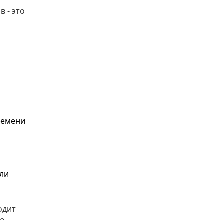
 - это
времени
или
одит
ую