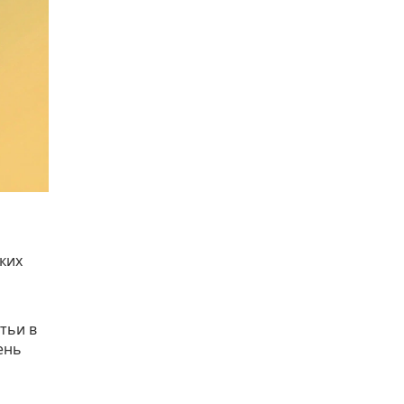
ких
тьи в
ень