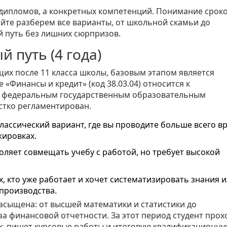
о дипломов, а конкретных компетенций. Понимание сроков
йте разберем все варианты, от школьной скамьи до
й путь без лишних сюрпризов.
 путь (4 года)
их после 11 класса школы, базовым этапом является
ие
«Финансы и кредит» (код 38.03.04)
относится к
о федеральным государственным образовательным
стко регламентирован.
 классический вариант, где вы проводите больше всего 
жировках.
воляет совмещать учебу с работой, но требует высокой
ех, кто уже работает и хочет систематизировать знания 
производства.
сыщена: от высшей математики и статистики до
а финансовой отчетности. За этот период студент прох
ях, пишет курсовые работы и итоговую квалификационн