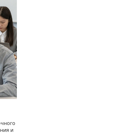
очного
ния и