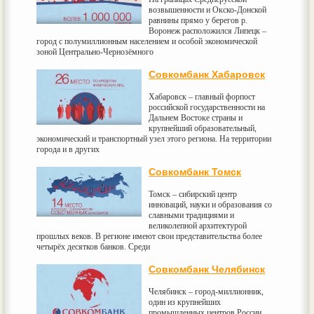
возвышенности и Окско-Донской
равнины прямо у берегов р.
Воронеж расположился Липецк –
город с полумиллионным населением и особой экономической
зоной Центрально-Чернозёмного
Совкомбанк Хабаровск
Хабаровск – главный форпост
российской государственности на
Дальнем Востоке страны и
крупнейший образовательный,
экономический и транспортный узел этого региона. На территории
города и в других
Совкомбанк Томск
Томск – сибирский центр
инноваций, науки и образования со
славными традициями и
великолепной архитектурой
прошлых веков. В регионе имеют свои представительства более
четырёх десятков банков. Среди
Совкомбанк Челябинск
Челябинск – город-миллионник,
один из крупнейших
промышленных центров России.