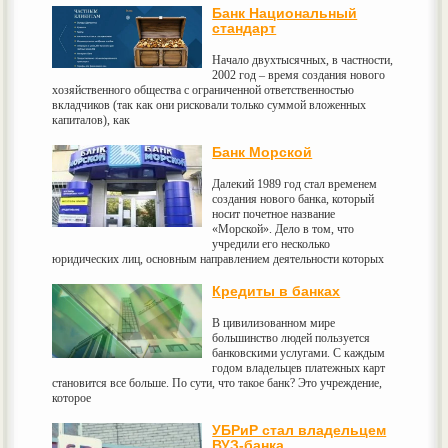
Банк Национальный
стандарт
Начало двухтысячных, в частности,
2002 год – время создания нового
хозяйственного общества с ограниченной ответственностью
вкладчиков (так как они рисковали только суммой вложенных
капиталов), как
Банк Морской
Далекий 1989 год стал временем
создания нового банка, который
носит почетное название
«Морской». Дело в том, что
учредили его несколько
юридических лиц, основным направлением деятельности которых
Кредиты в банках
В цивилизованном мире
большинство людей пользуется
банковскими услугами. С каждым
годом владельцев платежных карт
становится все больше. По сути, что такое банк? Это учреждение,
которое
УБРиР стал владельцем
ВУЗ-банка