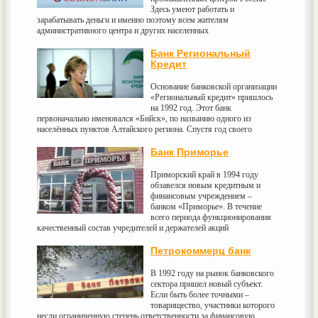
Здесь умеют работать и
зарабатывать деньги и именно поэтому всем жителям
административного центра и других населенных
Банк Региональный
Кредит
Основание банковской организации
«Региональный кредит» пришлось
на 1992 год. Этот банк
первоначально именовался «Бийск», по названию одного из
населённых пунктов Алтайского региона. Спустя год своего
Банк Приморье
Приморский край в 1994 году
обзавелся новым кредитным и
финансовым учреждением –
банком «Приморье». В течение
всего периода функционирования
качественный состав учредителей и держателей акций
Петрокоммерц банк
В 1992 году на рынок банковского
сектора пришел новый субъект.
Если быть более точными –
товарищество, участники которого
несли ограниченную степень ответственности за финансовую