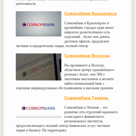
деятельность.
Совкомбанк Красноярск
Совкомбанк в Красноярске и
крупнейших городах края имеет
широкую разветвлённую сеть
отделений – более чем девять
десятков офисов, предлагают
частным и юридическим лицам, полный спектр
Совкомбанк Вологда
Вы проживаете в Вологде,
областном центре одноимённого
региона с более, чем 300-т
тысячным населением и желаете
найти оптимальный банк с
хорошим индивидуальным обслуживанием и высоким уровнем
Совкомбанк Тюмень
Совкомбанк в Тюмени – это
развитая сеть отделений надежного
и выгодного финансового
регионального института,
предоставляющего полный спектр банковских услуг частным
лицам и бизнесу. На территориях