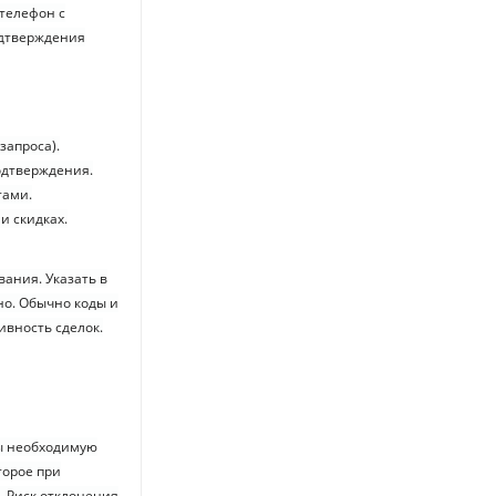
 телефон с
одтверждения
запроса).
одтверждения.
тами.
и скидках.
ания. Указать в
но. Обычно коды и
вность сделок.
мы необходимую
торое при
. Риск отклонения