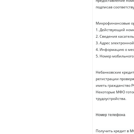
предоставление номе
подписав соответств
Микрофинансовые ор
1. Действующий номе
2. Сведения касател
3. Адрес электронно
4. Информацию о мес
5. Номер мобильного
Небанковские креди
регистрации проверя
иметь гражданство Р
Некоторые МФО гото
трудоустройства.
Номер телефона
Получить кредит в 