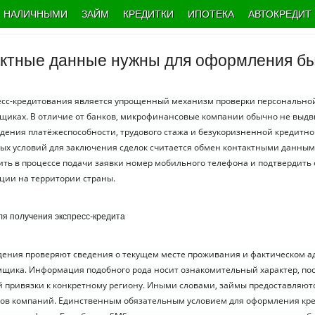
НАЛИЧНЫМИ
ЗАЙМ
КРЕДИТКИ
ИПОТЕКА
АВТОКРЕДИТ
актные данные нужны для оформления бы
есс-кредитования является упрощенный механизм проверки персонально
щиках. В отличие от банков, микрофинансовые компании обычно не выдв
дения платёжеспособности, трудового стажа и безукоризненной кредитно
ых условий для заключения сделок считается обмен контактными данным
ть в процессе подачи заявки номер мобильного телефона и подтвердить
ции на территории страны.
я получения экспресс-кредита
ения проверяют сведения о текущем месте проживания и фактическом а
мщика. Информация подобного рода носит ознакомительный характер, по
й привязки к конкретному региону. Иными словами, займы предоставляют
исов компаний. Единственным обязательным условием для оформления кре