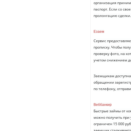
организация приним
паспорт. Если со св
пролонгацию сделки.
Езаем
Сервис предоставля
прописку. Чтобы полу
проверку фото, на ко
учетом снижением до
Заемщикам доступна 
обращении зарегист
по телефону, отправ
Веббанкир
Быстрые займы от ко
можно получить при 
ограничен 15 000 ру
заемщик сталкиваетс