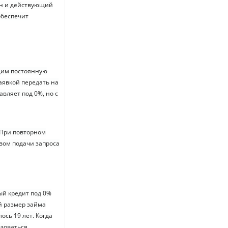
он и действующий
обеспечит
щим постоянную
заявкой передать на
авляет под 0%, но с
 При повторном
вом подачи запроса
ый кредит под 0%
й размер займа
ось 19 лет. Когда
ьзоваться