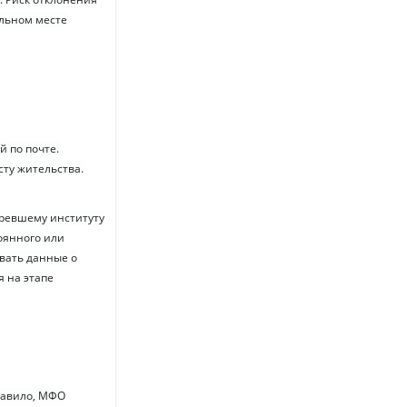
альном месте
 по почте.
сту жительства.
аревшему институту
оянного или
вать данные о
я на этапе
правило, МФО