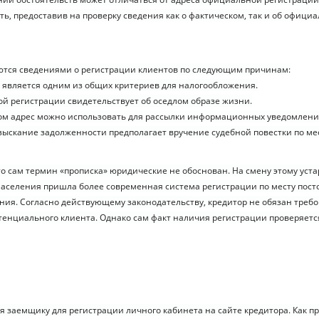
ть, предоставив на проверку сведения как о фактическом, так и об офици
ются сведениями о регистрации клиентов по следующим причинам:
 является одним из общих критериев для налогообложения.
ой регистрации свидетельствует об оседлом образе жизни.
ом адрес можно использовать для рассылки информационных уведомлений
зыскание задолженности предполагает вручение судебной повестки по ме
то сам термин «прописка» юридические не обоснован. На смену этому уст
аселения пришла более современная система регистрации по месту пост
ия. Согласно действующему законодательству, кредитор не обязан требо
тенциального клиента. Однако сам факт наличия регистрации проверяетс
тся заемщику для регистрации личного кабинета на сайте кредитора. Как 