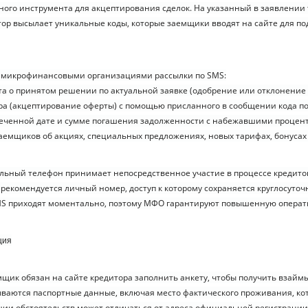
ного инструмента для акцептирования сделок. На указанный в заявлении
р высылает уникальные коды, которые заемщики вводят на сайте для п
 микрофинансовыми организациями рассылки по SMS:
а о принятом решении по актуальной заявке (одобрение или отклонение 
ра (акцептирование оферты) с помощью присланного в сообщении кода п
меченной дате и сумме погашения задолженности с набежавшими процен
емщиков об акциях, специальных предложениях, новых тарифах, бонусах 
льный телефон принимает непосредственное участие в процессе кредитов
 рекомендуется личный номер, доступ к которому сохраняется круглосуточ
MS приходят моментально, поэтому МФО гарантируют повышенную операти
ция
ик обязан на сайте кредитора заполнить анкету, чтобы получить взай
зываются паспортные данные, включая место фактического проживания, ко
ии обстоятельств может отличаться от адреса официальной регистрации