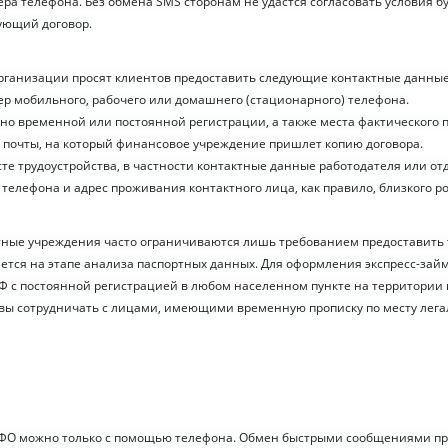
ра телефона. Без обмена SMS сторонам не удастся согласовать условия б
ующий договор.
ганизации просят клиентов предоставить следующие контактные данные
р мобильного, рабочего или домашнего (стационарного) телефона.
ьно временной или постоянной регистрации, а также места фактического 
й почты, на который финансовое учреждение пришлет копию договора.
те трудоустройства, в частности контактные данные работодателя или отд
 телефона и адрес проживания контактного лица, как правило, близкого р
тные учреждения часто ограничиваются лишь требованием предоставить 
ется на этапе анализа паспортных данных. Для оформления экспресс-зай
Ф с постоянной регистрацией в любом населенном пункте на территории г
вы сотрудничать с лицами, имеющими временную прописку по месту лега
МФО можно только с помощью телефона. Обмен быстрыми сообщениями пр