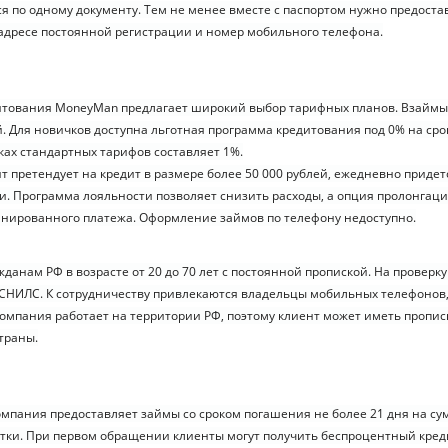
я по одному документу. Тем не менее вместе с паспортом нужно предоста
адресе постоянной регистрации и номер мобильного телефона.
итования MoneyMan предлагает широкий выбор тарифных планов. Взаймы
й. Для новичков доступна льготная программа кредитования под 0% на срок
ках стандартных тарифов составляет 1%.
 претендует на кредит в размере более 50 000 рублей, ежедневно придетс
. Программа лояльности позволяет снизить расходы, а опция пролонгац
анированного платежа. Оформление займов по телефону недоступно.
данам РФ в возрасте от 20 до 70 лет с постоянной пропиской. На проверк
СНИЛС. К сотрудничеству привлекаются владельцы мобильных телефонов
Компания работает на территории РФ, поэтому клиент может иметь пропис
траны.
пания предоставляет займы со сроком погашения не более 21 дня на сум
сутки. При первом обращении клиенты могут получить беспроцентный кред