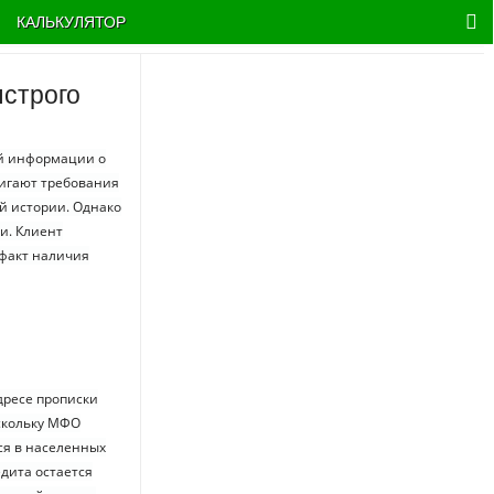
КАЛЬКУЛЯТОР
строго
й информации о
игают требования
й истории. Однако
и. Клиент
 факт наличия
дресе прописки
скольку МФО
ся в населенных
дита остается