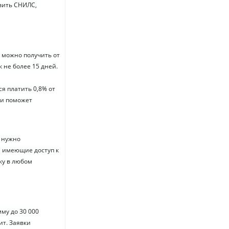
вить СНИЛС,
 можно получить от
 не более 15 дней.
я платить 0,8% от
ии поможет
у нужно
, имеющие доступ к
ку в любом
му до 30 000
ит. Заявки