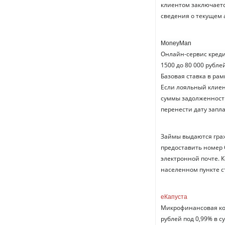
клиентом заключаетс
сведения о текущем 
MoneyMan
Онлайн-сервис кред
1500 до 80 000 рубле
Базовая ставка в рам
Если лояльный клиент
суммы задолженности
перенести дату запл
Займы выдаются граж
предоставить номер 
электронной почте. 
населенном пункте с
еКапуста
Микрофинансовая ком
рублей под 0,99% в 