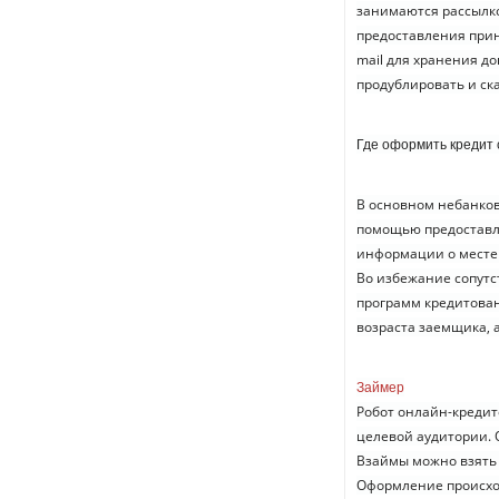
занимаются рассылко
предоставления прин
mail для хранения д
продублировать и ск
Где оформить кредит
В основном небанко
помощью предоставл
информации о месте
Во избежание сопут
программ кредитован
возраста заемщика, 
Займер
Робот онлайн-кредит
целевой аудитории. 
Взаймы можно взять 
Оформление происход