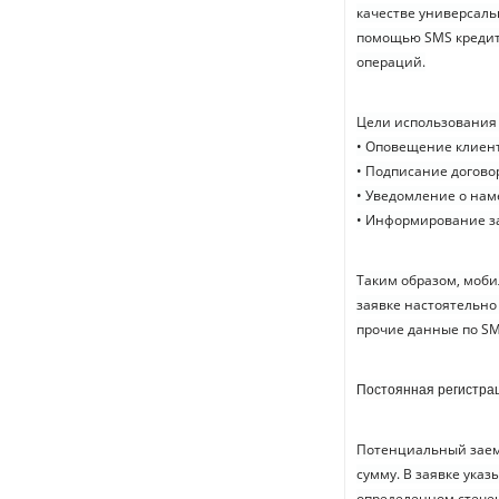
качестве универсаль
помощью SMS кредито
операций.
Цели использования
• Оповещение клиент
• Подписание догово
• Уведомление о на
• Информирование за
Таким образом, моби
заявке настоятельно
прочие данные по S
Постоянная регистра
Потенциальный заемщ
сумму. В заявке ука
определенном стечен