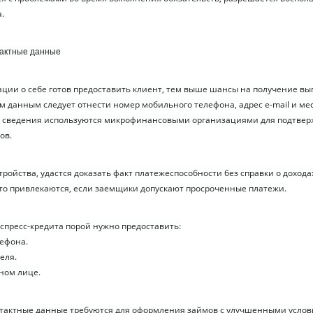
.
актные данные
ии о себе готов предоставить клиент, тем выше шансы на получение выг
 данным следует отнести номер мобильного телефона, адрес e-mail и ме
е сведения используются микрофинансовыми организациями для подтве
ов.
тройства, удастся доказать факт платежеспособности без справки о дохода
то привлекаются, если заемщики допускают просроченные платежи.
кспресс-кредита порой нужно предоставить:
лефона.
еля.
тном лице.
актные данные требуются для оформления займов с улучшенными услови