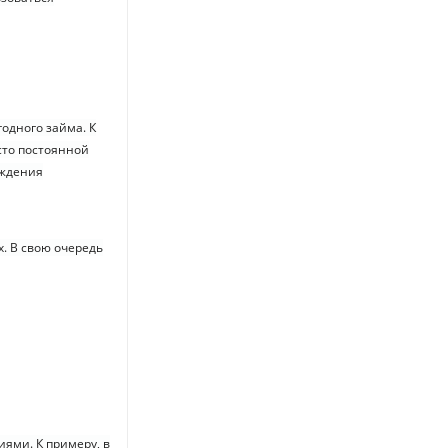
одного займа. К
сто постоянной
рждения
х. В свою очередь
ями. К примеру, в