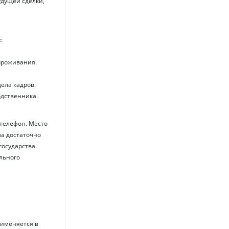
удущей сделки,
:
проживания.
ела кадров.
одственника.
телефон. Место
ма достаточно
осударства.
льного
именяется в