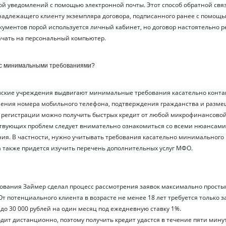
й уведомлений с помощью электронной почты. Этот способ обратной свя
адлежащего клиенту экземпляра договора, подписанного ранее с помощью
окументов порой используется личный кабинет, но договор настоятельно 
ачать на персональный компьютер.
 с минимальными требованиями?
вские учреждения выдвигают минимальные требования касательно конта
ения номера мобильного телефона, подтверждения гражданства и разм
 регистрации можно получить быстрых кредит от любой микрофинансово
ствующих проблем следует внимательно ознакомиться со всеми нюансами
ия. В частности, нужно учитывать требования касательно минимального
а также придется изучить перечень дополнительных услуг МФО.
ования Займер сделал процесс рассмотрения заявок максимально просты
От потенциального клиента в возрасте не менее 18 лет требуется только 
до 30 000 рублей на один месяц под ежедневную ставку 1%.
ит дистанционно, поэтому получить кредит удастся в течение пяти минут