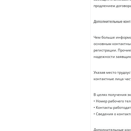
продлением договора
Дополнительные конт
Чем больше информац
основным контактным
регистрации. Прочи
надежности заявщик
Указав место трудоус
контактные лица час
В целях получения э
• Номер рабочего те
• Контакты работодат
• Сведения о контак
Дополнительные конт