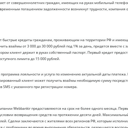
ает от совершеннолетних граждан, имеющих на руках мобильный телеф
оевременным погашением задолженности возникнут трудности, компания 
ет быстрые кредиты гражданам, проживающим на территории РФ и имею
чить взаймы от 3 000 до 30 000 рублей под 1% за день, придется вместе с 
тором клиент держит в руках собственный паспорт. Первый кредит предост
ступного лимита до 15 000 рублей.
программа лояльности и услуга по изменению актуальной даты платежа.
рированный клиент может получить взаймы необходимую сумму посредст
ив SMS с указанного при регистрации номера.
мпании Webbankir предоставляются на срок не более одного месяца. Перв
условии возвращения средств на протяжении десяти дней. Максимальны
блей. Сделки заключаются с жителями всех регионов РФ, которым исполнил
я с проблемами во время выполнения обязательств, разрешается воспол