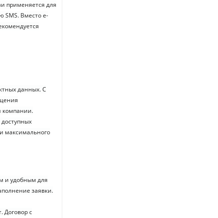
зи применяется для
 SMS. Вместо e-
рекомендуется
ктных данных. С
ещения
й компании.
 доступных
 и максимального
м и удобным для
заполнение заявки.
. Договор с