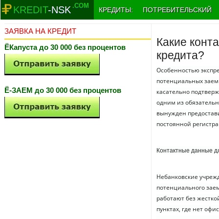
.COM
KREDIT
-NSK
КРЕДИТЫ:
ПОТРЕБИТЕЛЬСКИЙ
ЗАЯВКА НА КРЕДИТ
Какие конт
ЁКапуста до 30 000 без процентов
кредита?
Особенностью экспр
потенциальных заем
Ё-ЗАЕМ до 30 000 без процентов
касательно подтверж
одним из обязательн
вынужден предостави
постоянной регистра
Контактные данные дл
Небанковские учрежд
потенциального зае
работают без жестко
пунктах, где нет оф