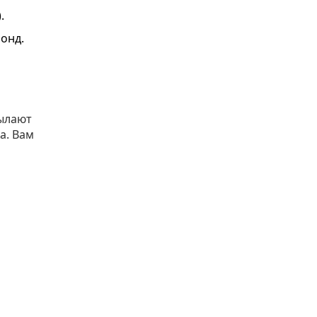
.
онд.
ылают
а. Вам