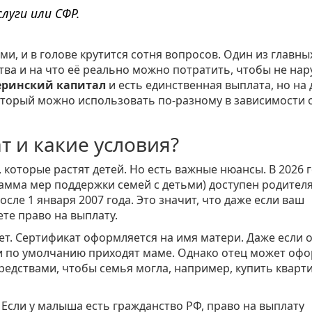
луги или СФР.
и, и в голове крутится сотня вопросов. Один из главных
ва и на что её реально можно потратить, чтобы не на
еринский капитал
и есть единственная выплата, но на 
который можно использовать по-разному в зависимости 
т и какие условия?
 которые растят детей. Но есть важные нюансы. В 2026 
амма мер поддержки семей с детьми) доступен родител
сле 1 января 2007 года. Это значит, что даже если ваш
ете право на выплату.
ет.
Сертификат
оформляется на имя матери. Даже если 
ги по умолчанию приходят маме. Однако отец может оф
едствами, чтобы семья могла, например, купить кварти
 Если у малыша есть гражданство РФ, право на выплату