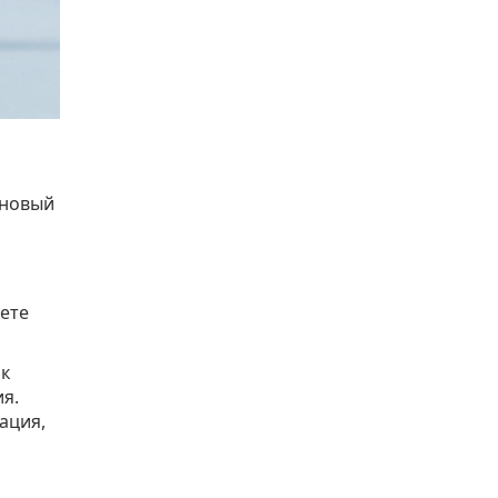
 новый
рете
 к
ия.
ация,