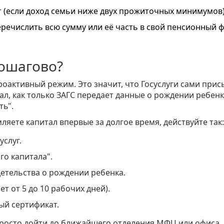
т (если доход семьи ниже двух прожиточных минимумов)
речислить всю сумму или её часть в свой пенсионный ф
пошагово?
роактивный режим. Это значит, что
Госуслуги
сами прис
ал, как только ЗАГС передает данные о рождении ребенк
ть".
яете капитал впервые за долгое время, действуйте так:
услуг.
го капитала".
детельства о рождении ребенка.
 от 5 до 10 рабочих дней).
ый сертификат.
просто дойти до ближайшего отделения МФЦ или офиса