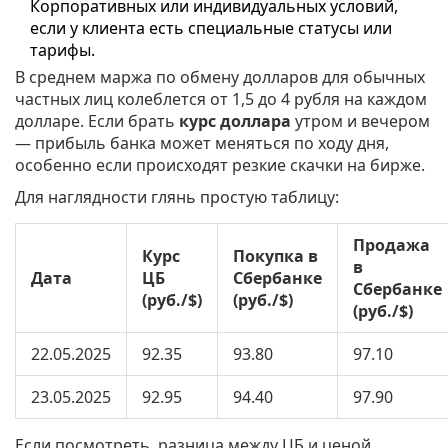
Корпоративных или индивидуальных условий,
если у клиента есть специальные статусы или
тарифы.
В среднем маржа по обмену долларов для обычных
частных лиц колеблется от 1,5 до 4 рубля на каждом
долларе. Если брать
курс доллара
утром и вечером
— прибыль банка может меняться по ходу дня,
особенно если происходят резкие скачки на бирже.
Для наглядности глянь простую таблицу:
Продажа
Курс
Покупка в
в
Дата
ЦБ
Сбербанке
Сбербанке
(руб./$)
(руб./$)
(руб./$)
22.05.2025
92.35
93.80
97.10
23.05.2025
92.95
94.40
97.90
Если посмотреть, разница между ЦБ и ценой