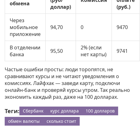
(руб/
Комиссия
оплате
обмена
доллар)
(руб.)
Через
мобильное
94,70
0
9470
приложение
В отделении
2% (если
95,50
9741
банка
нет карты)
Частые ошибки просты: люди торопятся, не
сравнивают курсы и не читают уведомления о
комиссиях. Лайфхак — заведи карту, подключи
онлайн-банк и проверяй курсы утром. Так реально
экономить каждый раз, даже на 100 долларах.
Теги:
Сбербанк
курс доллара
100 долларов
обмен валюты
сколько стоит