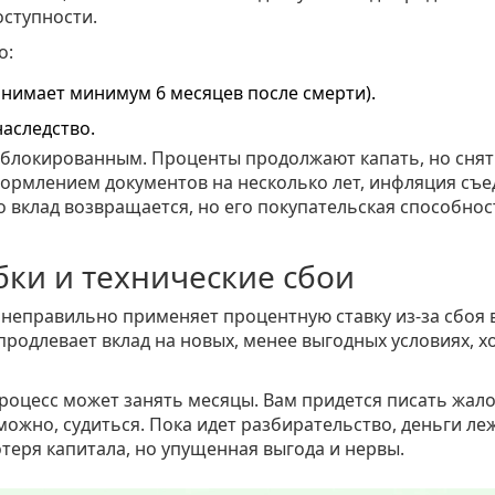
оступности.
о:
анимает минимум 6 месяцев после смерти).
наследство.
заблокированным. Проценты продолжают капать, но снят
формлением документов на несколько лет, инфляция съе
 вклад возвращается, но его покупательская способнос
ки и технические сбои
 неправильно применяет процентную ставку из-за сбоя 
одлевает вклад на новых, менее выгодных условиях, х
процесс может занять месяцы. Вам придется писать жал
ожно, судиться. Пока идет разбирательство, деньги ле
отеря капитала, но упущенная выгода и нервы.