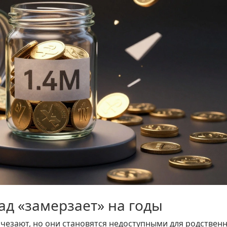
ад «замерзает» на годы
исчезают, но они становятся недоступными для родствен