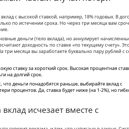
 вклад
с высокой ставкой, например, 18% годовых. В дог
лько по истечении срока. Но через три месяца вам сро
ние.
новные деньги (тело вклада), но аннулирует начисленны
считают доходность по ставке «по текущему счету». Эт
 За три месяца вы заработаете буквально пару рублей с 
кую ставку за короткий срок. Высокая процентная ставк
ги на долгий срок.
, что деньги понадобятся раньше, выбирайте вклад с
ри процентов. Да, ставка будет ниже (на 1-2%), но гибк
 вклад исчезает вместе с
то говорит реклама, и тем, что написано в законе. Сис