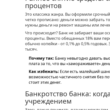
процентов
Это классика жанра. Вы оформили
срочный
четко прописано: деньги можно забрать то
нужны деньги на ремонт машины или лече
Что происходит? Банк не забирает ваши ос
проценты. Вместо обещанных 18% вам пере
обычно копейки - от 0,1% до 0,5% годовых.
тысяч.
Почему так:
Банку невыгодно давать высо
плата за то, что вы «замораживаете» день
Как избежать:
Если есть малейший шанс
возможностью частичного снятия без поте
стоит этих денег.
Банкротство банка: когда
учреждением
Здесь важно понимать разницу между тем, ч