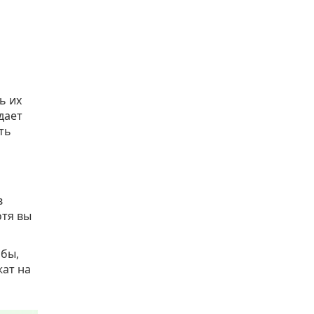
ь их
дает
ть
в
отя вы
обы,
жат на