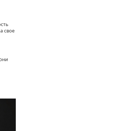
ость
а свое
м
 они