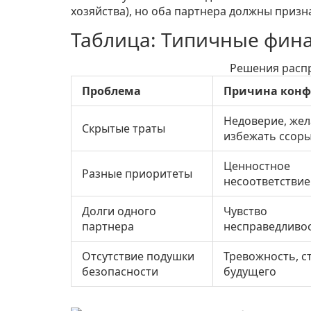
хозяйства), но оба партнера должны призн
Таблица: Типичные фин
Решения расп
Проблема
Причина конф
Недоверие, же
Скрытые траты
избежать ссор
Ценностное
Разные приоритеты
несоответствие
Долги одного
Чувство
партнера
несправедливо
Отсутствие подушки
Тревожность, с
безопасности
будущего