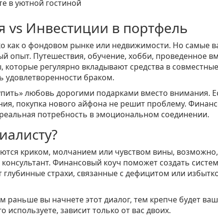
 vs Инвестиции в портфель
о как о фондовом рынке или недвижимости. Но самые 
ый опыт. Путешествия, обучение, хобби, проведенное в
, которые регулярно вкладывают средства в совместны
ь удовлетворенности браком.
купить» любовь дорогими подарками вместо внимания. Е
ния, покупка нового айфона не решит проблему. Финан
ь реальная потребность в эмоциональном соединении.
иалисту?
аются криком, молчанием или чувством вины, возможно,
консультант. Финансовый коуч поможет создать систе
т глубинные страхи, связанные с дефицитом или избытк
м раньше вы начнете этот диалог, тем крепче будет ваш
го используете, зависит только от вас двоих.