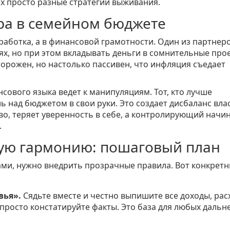
них просто разные стратегии выживания.
ра в семейном бюджете
работка, а в финансовой грамотности. Один из партнер
иях, но при этом вкладывать деньги в сомнительные про
торожен, но настолько пассивен, что инфляция съедает
сового языка ведет к манипуляциям. Тот, кто лучше
ь над бюджетом в свои руки. Это создает дисбаланс вла
о, теряет уверенность в себе, а контролирующий начи
.
вую гармонию: пошаговый план
ами, нужно внедрить прозрачные правила. Вот конкрет
вья».
Сядьте вместе и честно выпишите все доходы, рас
, просто констатируйте факты. Это база для любых даль