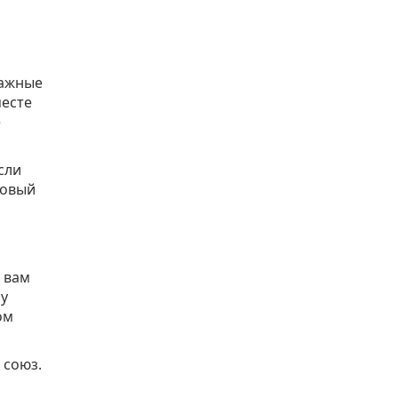
важные
месте
е
сли
совый
 вам
му
ом
 союз.