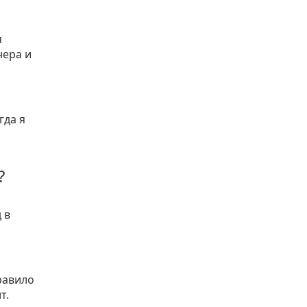
я
нера и
гда я
?
 в
равило
т.