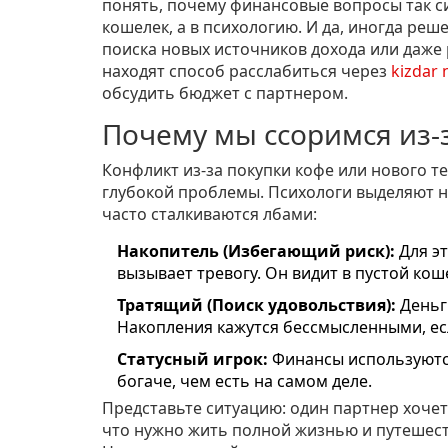
понять, почему финансовые вопросы так си
кошелек, а в психологию. И да, иногда ре
поиска новых источников дохода или даже 
находят способ расслабиться через
kizdar 
обсудить бюджет с партнером.
Почему мы ссоримся из-з
Конфликт из-за покупки кофе или нового т
глубокой проблемы. Психологи выделяют н
часто сталкиваются лбами:
Накопитель (Избегающий риск):
Для эт
вызывает тревогу. Он видит в пустой кош
Тратящий (Поиск удовольствия):
Деньги
Накопления кажутся бессмысленными, есл
Статусный игрок:
Финансы используютс
богаче, чем есть на самом деле.
Представьте ситуацию: один партнер хочет
что нужно жить полной жизнью и путешество