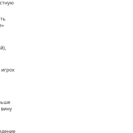
астную
сть
е»
й),
еньше
 вину
ведение