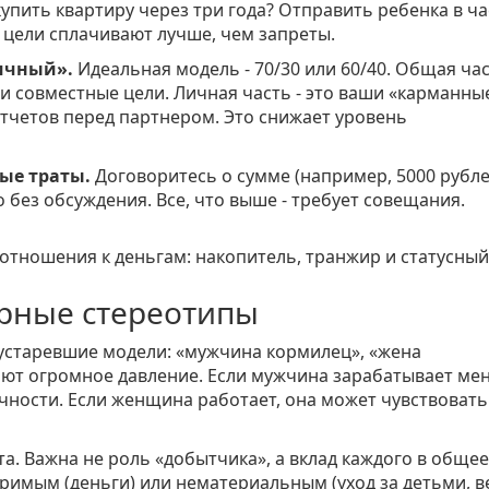
купить квартиру через три года? Отправить ребенка в ч
 цели сплачивают лучше, чем запреты.
ичный».
Идеальная модель - 70/30 или 60/40. Общая ча
 и совместные цели. Личная часть - это ваши «карманны
отчетов перед партнером. Это снижает уровень
ые траты.
Договоритесь о сумме (например, 5000 рубле
 без обсуждения. Все, что выше - требует совещания.
ерные стереотипы
 устаревшие модели: «мужчина кормилец», «жена
дают огромное давление. Если мужчина зарабатывает м
чности. Если женщина работает, она может чувствовать
а. Важна не роль «добытчика», а вклад каждого в общее
римым (деньги) или нематериальным (уход за детьми, 