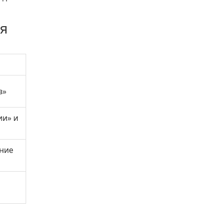
ия
в»
ии» и
ение