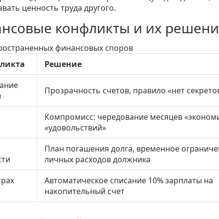
авать ценность труда другого.
ансовые конфликты и их решен
ространенных финансовых споров
ликта
Решение
лание
Прозрачность счетов, правило «нет секрето
ы
Компромисс: чередование месяцев «эконом
«удовольствий»
План погашения долга, временное огранич
сти
личных расходов должника
трах
Автоматическое списание 10% зарплаты на
накопительный счет