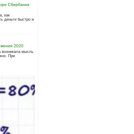
торе Сбербанка
а, как
ть деньги быстро и
ожения 2020
а возникала мысль
жно. При