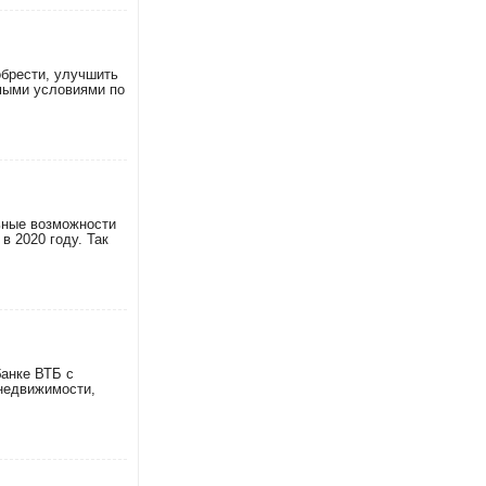
обрести, улучшить
мыми условиями по
ьные возможности
в 2020 году. Так
банке ВТБ с
недвижимости,