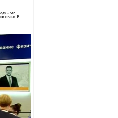
оду – это
вое жилье. В