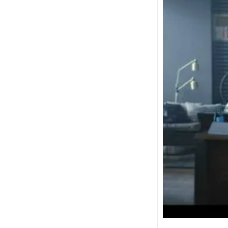
03:04
Газпромбанк креди
Банк предоставляет 
годовых. Для получ