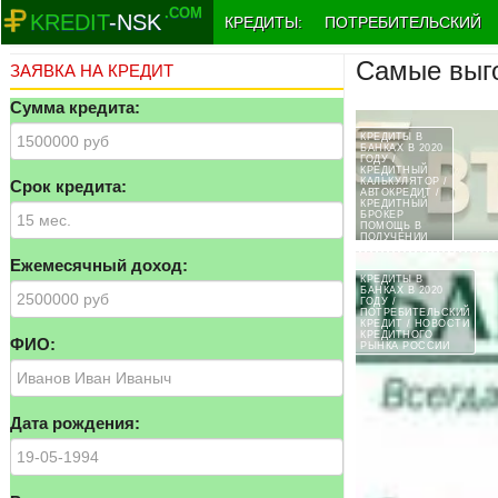
.COM
KREDIT
-NSK
КРЕДИТЫ:
ПОТРЕБИТЕЛЬСКИЙ
Самые выго
ЗАЯВКА НА КРЕДИТ
Сумма кредита:
КРЕДИТЫ В
БАНКАХ В 2020
ГОДУ /
КРЕДИТНЫЙ
КАЛЬКУЛЯТОР /
Срок кредита:
АВТОКРЕДИТ /
КРЕДИТНЫЙ
БРОКЕР
ПОМОЩЬ В
ПОЛУЧЕНИИ
КРЕДИТА /
СТАТЬИ О
Ежемесячный доход:
КРЕДИТОВАНИИ
КРЕДИТЫ В
БАНКАХ В 2020
ГОДУ /
ПОТРЕБИТЕЛЬСКИЙ
КРЕДИТ / НОВОСТИ
КРЕДИТНОГО
ФИО:
РЫНКА РОССИИ
Дата рождения: