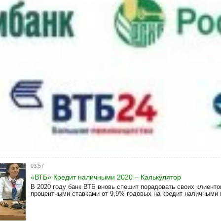
ый низкий процент на потребительский кредит 2021
находиться около 650 банков, и мы будем разбирать, с какими банками 
банке самый низкий процент на
03:57
«ВТБ» Кредит наличными 2020 – Калькулятор
В 2020 году банк ВТБ вновь спешит порадовать своих клиент
процентными ставками от 9,9% годовых на кредит наличными