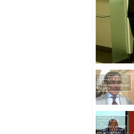
13:45
Газпромбанк ипоте
«Газпромбанк» пред
условиями, так самы
ИПОТЕКА / КРЕДИТЫ
В БАНКАХ В 2020
ГОДУ /
РЕФИНАНСИРОВАНИЕ
КРЕДИТА
КРЕДИТЫ В
БАНКАХ В 2020
ГОДУ /
ПОТРЕБИТЕЛЬСКИЙ
КРЕДИТ / СТАТЬИ О
КРЕДИТОВАНИИ /