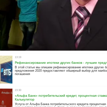
ка 2020. Процентная ставка
лагает ипотечные кредиты в 2020 году по сниженным процентным ставка
й низкий процент на ипотеку
13:19
Рефинансирование ипотеки других банков - лучшие пред
В этой статье мы опишем рефинансирование ипотеки других б
предложения 2020 предоставляют обширный выбор для наибо
погашения
23:30
«Альфа Банк» потребительский кредит, процентная ставка
Калькулятор
Услуга от Альфа Банка потребительского кредита процентная 