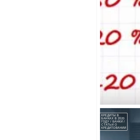
03:20
Процентная ставка 
Если вас интересует
воспользоваться ре
КРЕДИТЫ В
БАНКАХ В 2020
ГОДУ / БАНКИ /
СТАТЬИ О
КРЕДИТОВАНИИ