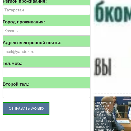
Регион проживания:
Город проживания:
Адрес электронной почты:
Тел.моб.:
21:51
В каком банке сам
Второй тел.:
По данным в России 
работать и в каком 
КРЕДИТЫ В
БАНКАХ В
2020 ГОДУ /
КРЕДИТНЫЙ
КАЛЬКУЛЯТОР
/ КРЕДИТ
НАЛИЧНЫМИ /
БАНКИ /
НОВОСТИ
КРЕДИТНОГО