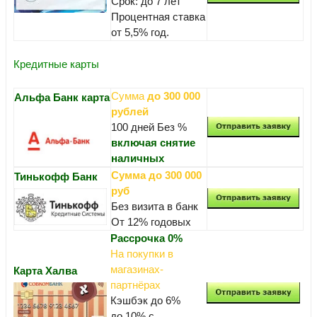
Срок: до 7 лет
Процентная ставка
от 5,5% год.
Кредитные карты
Сумма
до 300 000
Альфа Банк карта
рублей
100 дней Без %
включая снятие
наличных
Сумма до 300 000
Тинькофф Банк
руб
Без визита в банк
От 12% годовых
Рассрочка 0%
На покупки в
магазинах-
Карта Халва
партнёрах
Кэшбэк до 6%
до 10% с