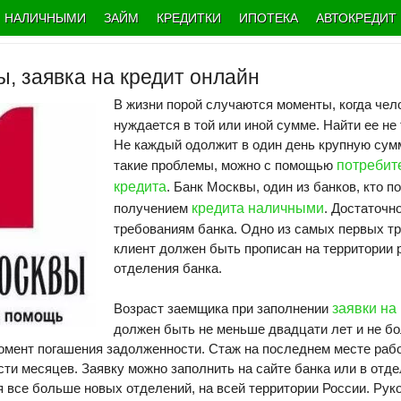
НАЛИЧНЫМИ
ЗАЙМ
КРЕДИТКИ
ИПОТЕКА
АВТОКРЕДИТ
, заявка на кредит онлайн
В жизни порой случаются моменты, когда чел
нуждается в той или иной сумме. Найти ее не 
Не каждый одолжит в один день крупную сумм
такие проблемы, можно с помощью
потребит
кредита
.
Банк Москвы
, один из банков, кто п
получением
кредита наличными
. Достаточн
требованиям банка. Одно из самых первых тр
клиент должен быть прописан на территории
отделения банка.
Возраст заемщика при заполнении
заявки на
должен быть не меньше двадцати лет и не б
омент погашения задолженности. Стаж на последнем месте раб
сти месяцев. Заявку можно заполнить на сайте банка или в отд
 все больше новых отделений, на всей территории России. Рук