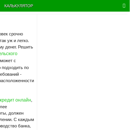
КАЛЬКУЛЯТОР
овек срочно
так уж и легко.
у денег. Решить
ельского
оможет с
о подходить по
ебований -
 расположенности
 кредит онлайн
,
олее
оты, должен
елении. С каждым
оводство банка,