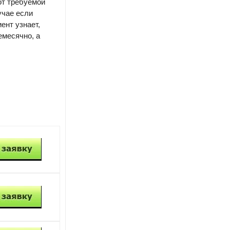
 от требуемой
учае если
ент узнает,
емесячно, а