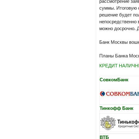
рассмотрение заяв
суммы. Итоговую с
решение будет по
непосредственно 
можно досрочно. 
Банк Москвы воше
Планы Банка Моск
КРЕДИТ НАЛИЧ
СовкомБанк
Тинкофф Банк
ВТБ